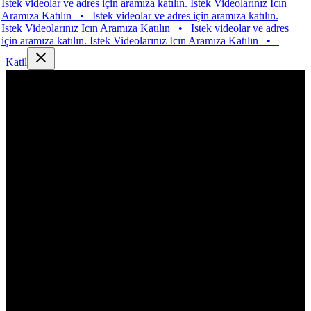
 videolar ve adres için aramıza katılın. Istek Videolarınız Icın
ıza Katılın
•
Istek videolar ve adres için aramıza katılın.
 Videolarınız Icın Aramıza Katılın
•
Istek videolar ve adres
aramıza katılın. Istek Videolarınız Icın Aramıza Katılın
•
Katil