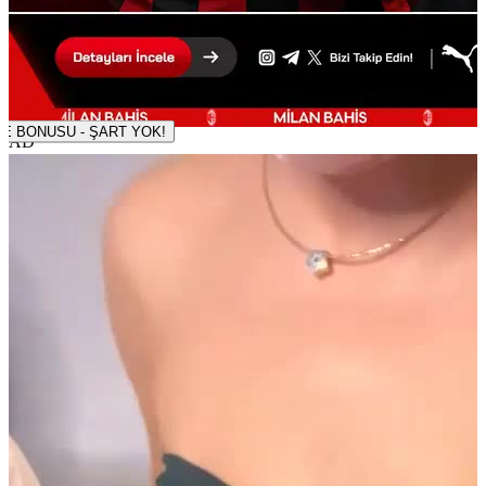
500 TL DENEME BONUSU - ŞART YOK!
AD