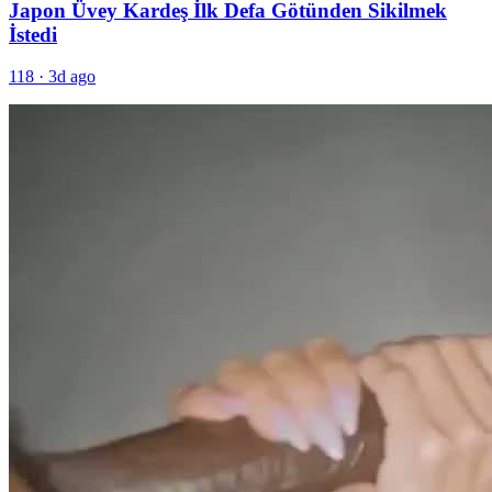
Japon Üvey Kardeş İlk Defa Götünden Sikilmek
İstedi
118
·
3d ago