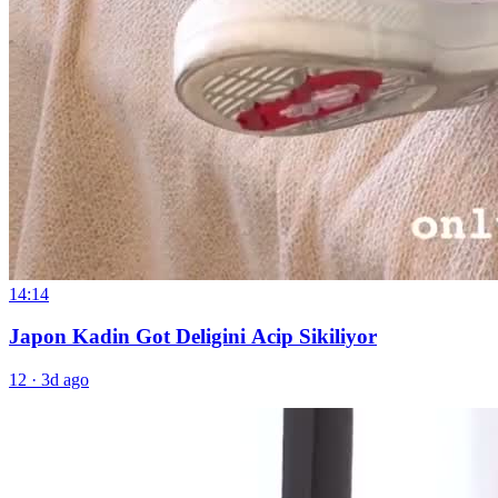
14:14
Japon Kadin Got Deligini Acip Sikiliyor
12
·
3d ago