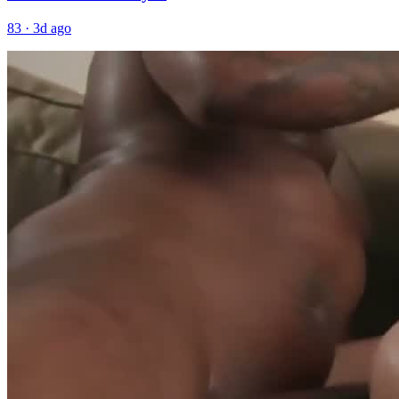
83
·
3d ago