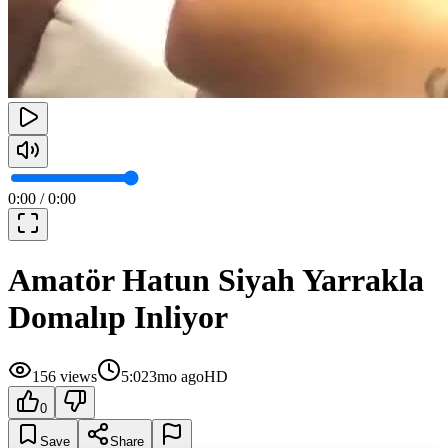
0:00
/
0:00
Amatör Hatun Siyah Yarrakla
Domalıp Inliyor
156
views
5:02
3mo ago
HD
0
Save
Share