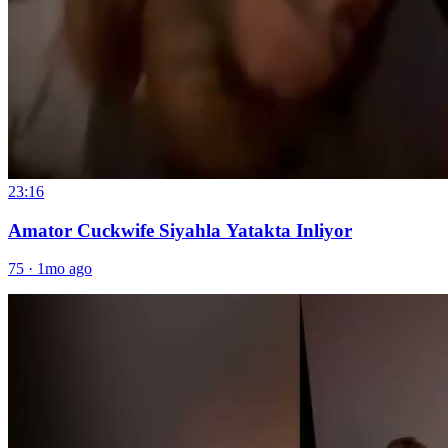
23:16
Amator Cuckwife Siyahla Yatakta Inliyor
75
·
1mo ago