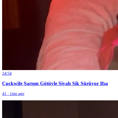
24:54
Cuckwife Sarışın Götüyle Siyah Sik Sürüyor Ifsa
41
·
1mo ago