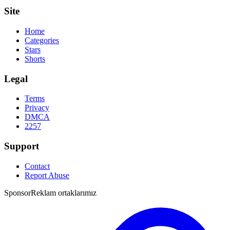
Site
Home
Categories
Stars
Shorts
Legal
Terms
Privacy
DMCA
2257
Support
Contact
Report Abuse
Sponsor
Reklam ortaklarımız