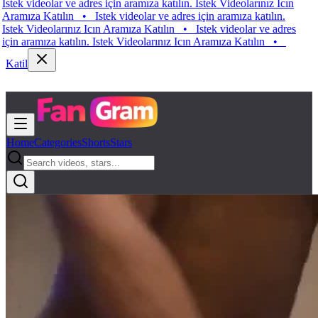
 videolar ve adres için aramıza katılın. Istek Videolarınız Icın
ıza Katılın
•
Istek videolar ve adres için aramıza katılın.
k Videolarınız Icın Aramıza Katılın
•
Istek videolar ve adres
 aramıza katılın. Istek Videolarınız Icın Aramıza Katılın
•
Katil
Home
Categories
Shorts
Stars