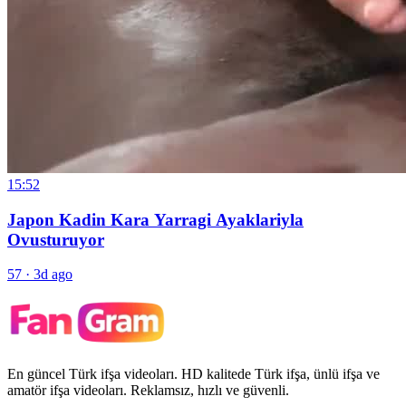
15:52
Japon Kadin Kara Yarragi Ayaklariyla
Ovusturuyor
57
·
3d ago
En güncel Türk ifşa videoları. HD kalitede Türk ifşa, ünlü ifşa ve
amatör ifşa videoları. Reklamsız, hızlı ve güvenli.