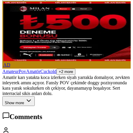
AD
Amateur
Pov
Amatör
Cuckold
+2 more
Amatör karı yatakta koca izlerken siyah yarrakla domalıyor, zevkten
inleyerek amını açıyor. Fansly POV çekimde doggy pozisyonunda
kara yarak sokulurken oh çekiyor, dayanamayıp boşalıyor. Sert
interracial sikis anları dolu.
Show more
Comments