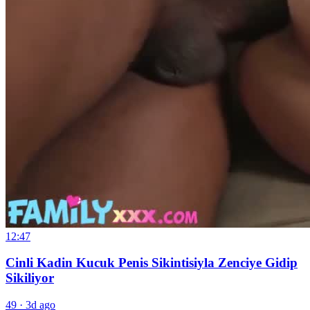
12:47
Cinli Kadin Kucuk Penis Sikintisiyla Zenciye Gidip
Sikiliyor
49
·
3d ago