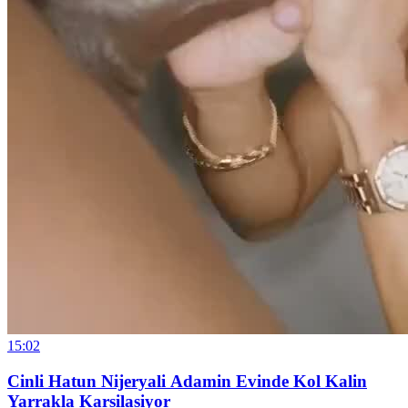
15:02
Cinli Hatun Nijeryali Adamin Evinde Kol Kalin
Yarrakla Karsilasiyor