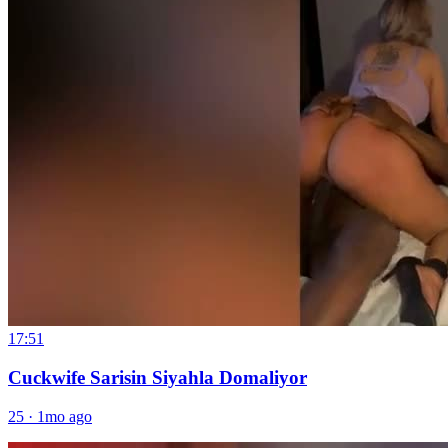
17:51
Cuckwife Sarisin Siyahla Domaliyor
25
·
1mo ago