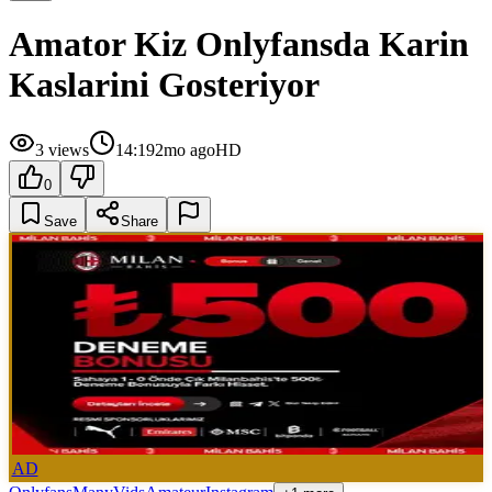
Amator Kiz Onlyfansda Karin
Kaslarini Gosteriyor
3
views
14:19
2mo ago
HD
0
Save
Share
AD