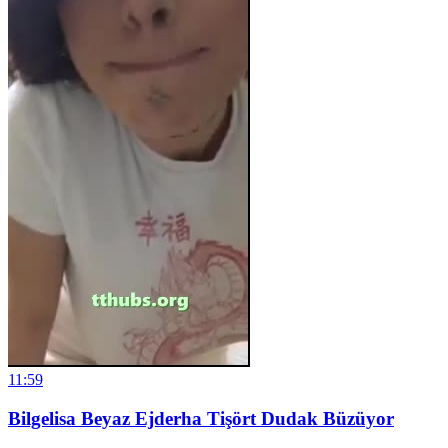
11:59
Bilgelisa Beyaz Ejderha Tişört Dudak Büzüyor