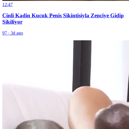
12:47
Cinli Kadin Kucuk Penis Sikintisiyla Zenciye Gidip
Sikiliyor
97
·
3d ago