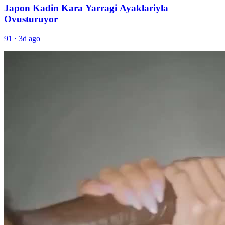
Japon Kadin Kara Yarragi Ayaklariyla
Ovusturuyor
91
·
3d ago