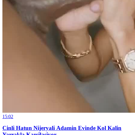
15:02
Cinli Hatun Nijeryali Adamin Evinde Kol Kalin
Yarrakla Karsilasiyor