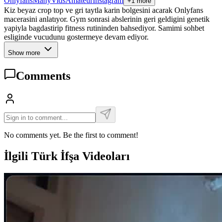
Onlyfans
ManyVids
Amateur
Instagram
+1 more
Kiz beyaz crop top ve gri taytla karin bolgesini acarak Onlyfans
macerasini anlatıyor. Gym sonrasi abslerinin geri geldigini genetik
yapiyla bagdastirip fitness rutininden bahsediyor. Samimi sohbet
esliginde vucudunu gostermeye devam ediyor.
Show more
Comments
No comments yet. Be the first to comment!
İlgili Türk İfşa Videoları