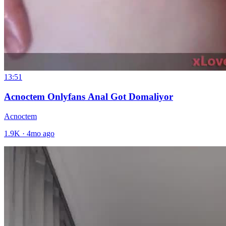
13:51
Acnoctem Onlyfans Anal Got Domaliyor
Acnoctem
1.9K
·
4mo ago