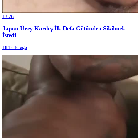
13:26
Japon Üvey Kardeş İlk Defa Götünden Sikilmek
İstedi
184
·
3d ago