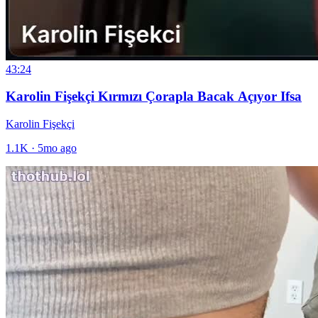
43:24
Karolin Fişekçi Kırmızı Çorapla Bacak Açıyor Ifsa
Karolin Fişekçi
1.1K
·
5mo ago