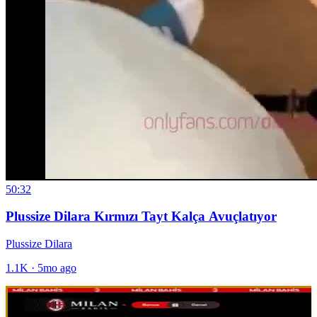
50:32
Plussize Dilara Kırmızı Tayt Kalça Avuçlatıyor
Plussize Dilara
1.1K
·
5mo ago