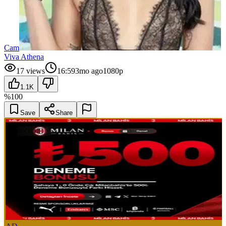
Cam
Viva Athena
17
views
16:59
3mo ago
1080p
1.1K
%
100
Save
Share