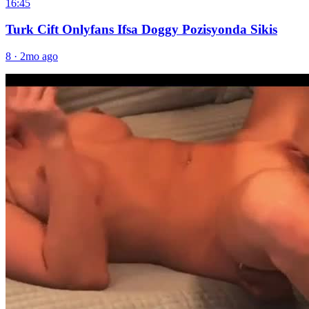
16:45
Turk Cift Onlyfans Ifsa Doggy Pozisyonda Sikis
8
·
2mo ago