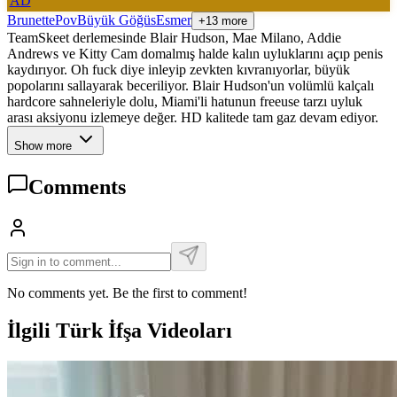
AD
Brunette
Pov
Büyük Göğüs
Esmer
+13 more
TeamSkeet derlemesinde Blair Hudson, Mae Milano, Addie
Andrews ve Kitty Cam domalmış halde kalın uyluklarını açıp penis
kaydırıyor. Oh fuck diye inleyip zevkten kıvranıyorlar, büyük
popolarını sallayarak beceriliyor. Blair Hudson'un volümlü kalçalı
hardcore sahneleriyle dolu, Miami'li hatunun freeuse tarzı uyluk
arası aksiyonu izlemeye değer. HD kalitede tam gaz devam ediyor.
Show more
Comments
No comments yet. Be the first to comment!
İlgili Türk İfşa Videoları