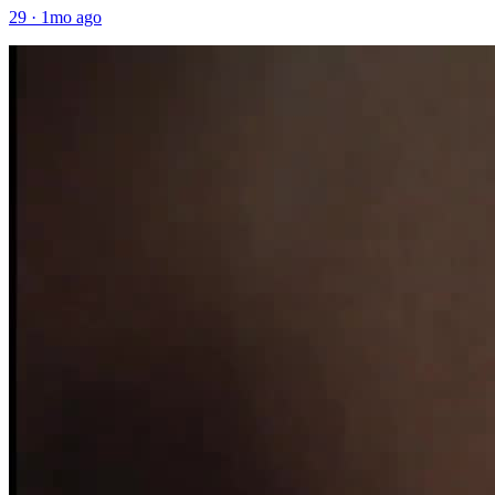
29
·
1mo ago