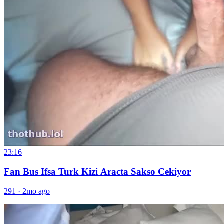
23:16
Fan Bus Ifsa Turk Kizi Aracta Sakso Cekiyor
291
·
2mo ago