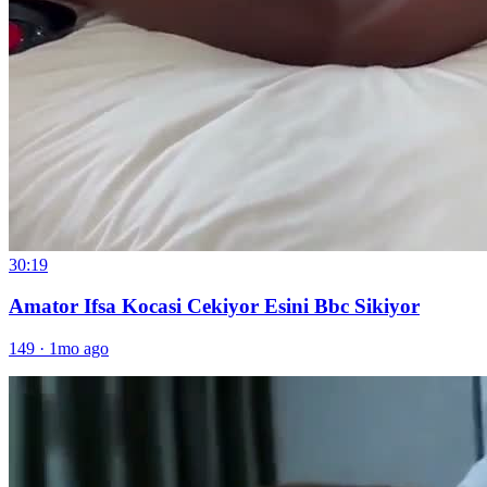
30:19
Amator Ifsa Kocasi Cekiyor Esini Bbc Sikiyor
149
·
1mo ago