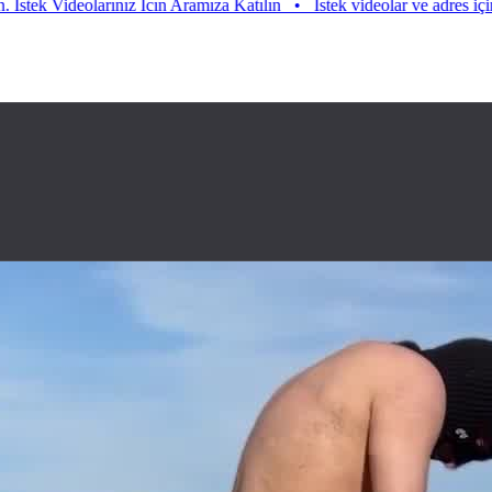
mıza Katılın
•
Istek videolar ve adres için aramıza katılın. Istek Video