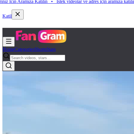
Istek videolar ve adres için aramıza katılın. Istek Videolarınız Icın Ara
katılın. Istek Videolarınız Icın Aramıza Katılın
•
Katil
Home
Categories
Shorts
Stars