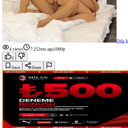
Dila 
4
views
7:25
2mo ago
1080p
0
Save
Share