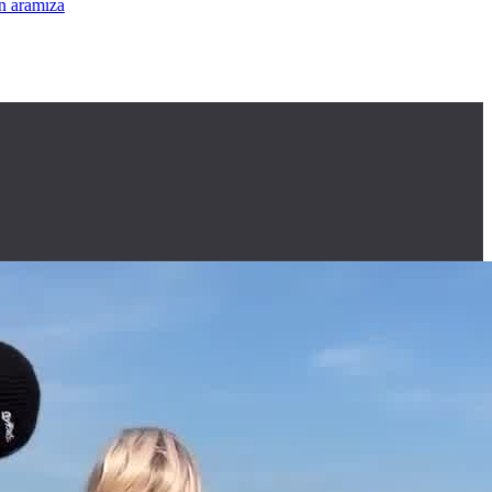
larınız Icın Aramıza Katılın
•
Istek videolar ve adres için aramıza