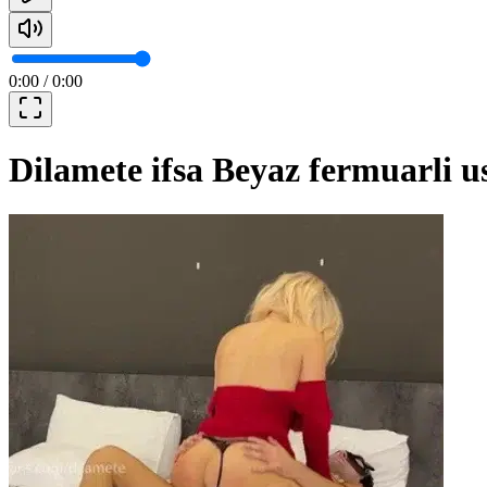
0:00
/
0:00
Dilamete ifsa Beyaz fermuarli us