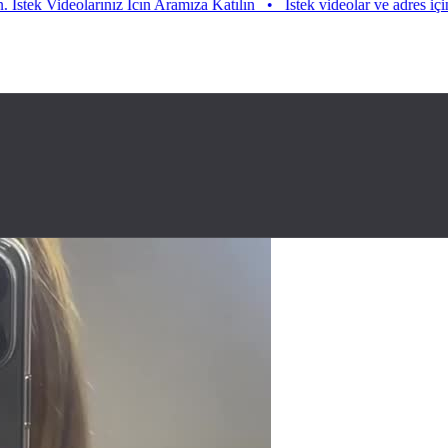
Videolarınız Icın Aramıza Katılın
•
Istek videolar ve adres için aramıza