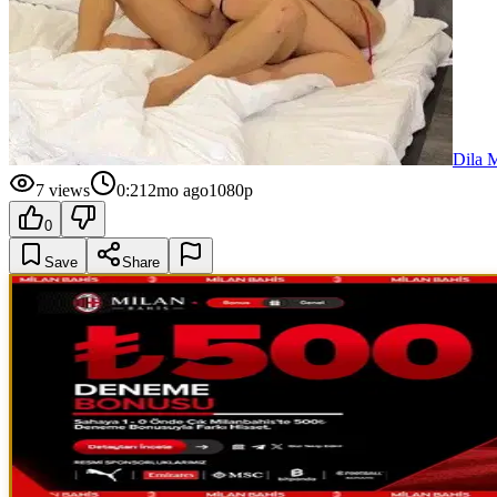
Dila 
7
views
0:21
2mo ago
1080p
0
Save
Share