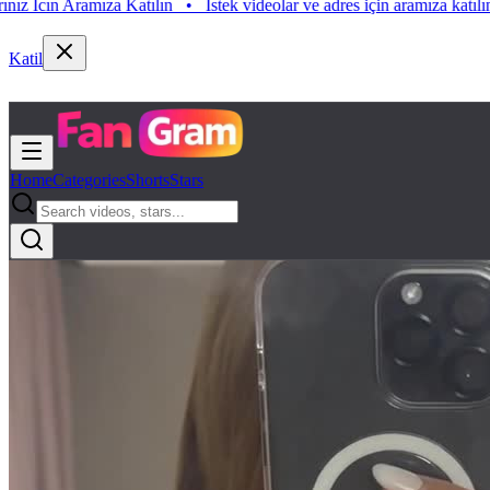
n Aramıza Katılın
•
Istek videolar ve adres için aramıza katılın. Istek 
Katil
Home
Categories
Shorts
Stars