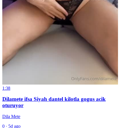
1:38
Dilamete ifsa Siyah dantel kilotla gogus acik
oturuyor
Dila Mete
0
·
5d ago