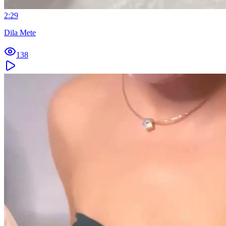
2:29
Dila Mete
138