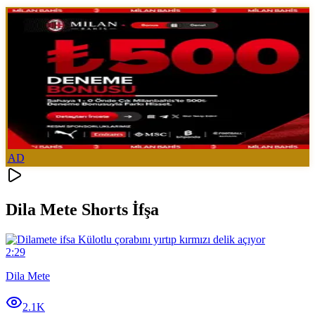
AD
Dila Mete Shorts İfşa
2:29
Dila Mete
2.1K