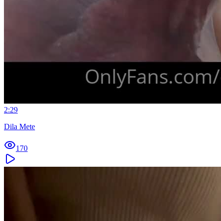
2:29
Dila Mete
170