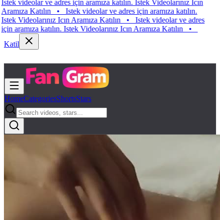
 videolar ve adres için aramıza katılın. Istek Videolarınız Icın
ıza Katılın
•
Istek videolar ve adres için aramıza katılın.
 Videolarınız Icın Aramıza Katılın
•
Istek videolar ve adres
aramıza katılın. Istek Videolarınız Icın Aramıza Katılın
•
Katil
Home
Categories
Shorts
Stars