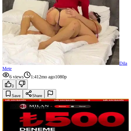
Dila
Mete
6
views
1:41
2mo ago
1080p
0
Save
Share