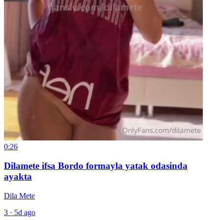
0:26
Dilamete ifsa Bordo formayla yatak odasinda
ayakta
Dila Mete
3
·
5d ago