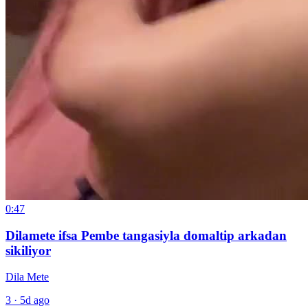
0:47
Dilamete ifsa Pembe tangasiyla domaltip arkadan
sikiliyor
Dila Mete
3
·
5d ago