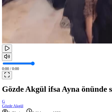
0:00
/
0:00
Gözde Akgül ifsa Ayna önünde si
G
Gözde Akgül