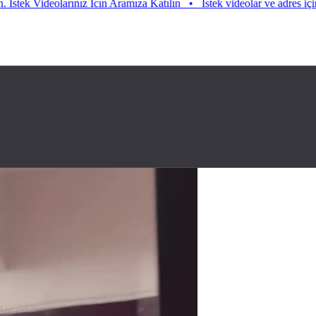
Videolarınız Icın Aramıza Katılın
•
Istek videolar ve adres için aramıza