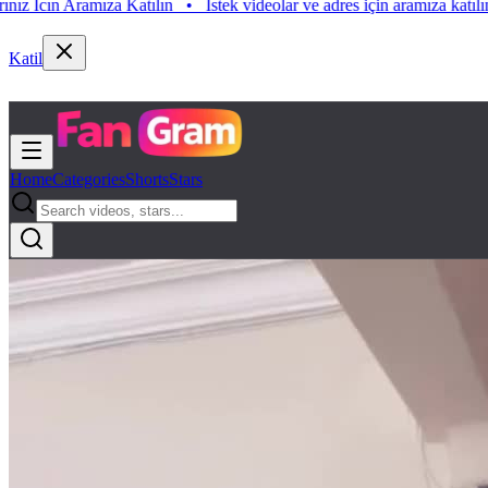
n Aramıza Katılın
•
Istek videolar ve adres için aramıza katılın. Istek 
Katil
Home
Categories
Shorts
Stars