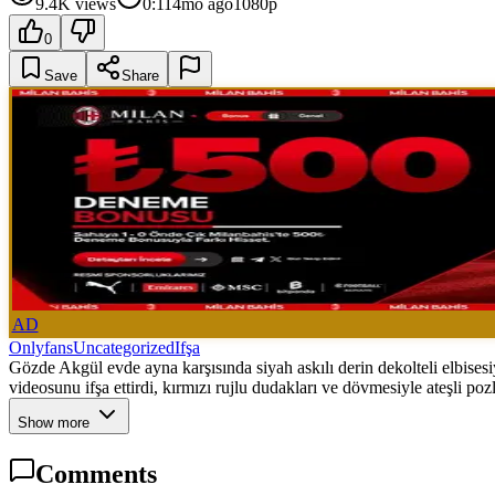
9.4K
views
0:11
4mo ago
1080p
0
Save
Share
AD
Onlyfans
Uncategorized
Ifşa
Gözde Akgül evde ayna karşısında siyah askılı derin dekolteli elbisesiy
videosunu ifşa ettirdi, kırmızı rujlu dudakları ve dövmesiyle ateşli pozl
Show more
Comments