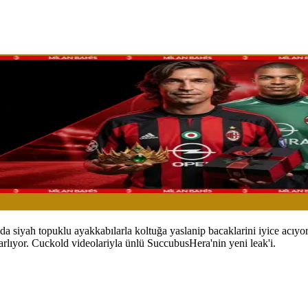
a siyah topuklu ayakkabılarla koltuğa yaslanip bacaklarini iyice acıyor
parlıyor. Cuckold videolariyla ünlü SuccubusHera'nin yeni leak'i.