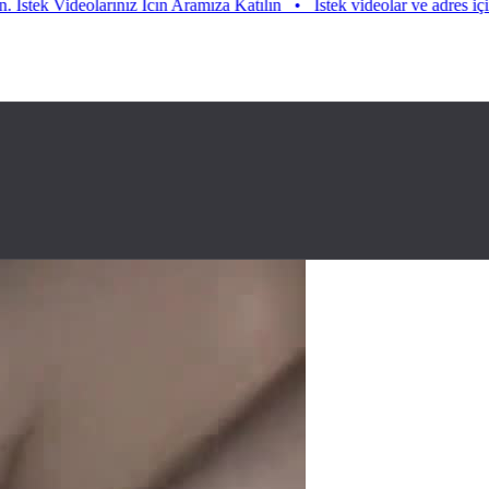
 Videolarınız Icın Aramıza Katılın
•
Istek videolar ve adres için aramız