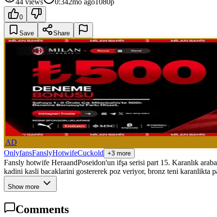
44
views
0:34
2mo ago
1080p
0
Save
Share
AD
Onlyfans
Fansly
Hotwife
Cuckold
+3 more
Fansly hotwife HeraandPoseidon'un ifşa serisi part 15. Karanlık arabad
kadini kasli bacaklarini gostererek poz veriyor, bronz teni karanlikta 
Show more
Comments