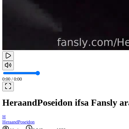
0:00
/
0:00
HeraandPoseidon ifsa Fansly ar
H
HeraandPoseidon