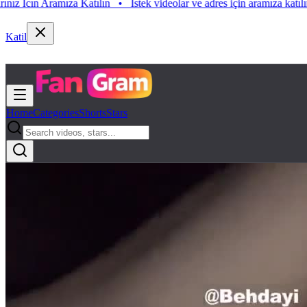
ın Aramıza Katılın
•
Istek videolar ve adres için aramıza katılın. Istek
Katil
Home
Categories
Shorts
Stars