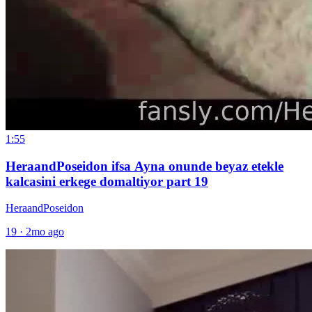
1:55
HeraandPoseidon ifsa Ayna onunde beyaz etekle
kalcasini erkege domaltiyor part 19
HeraandPoseidon
19
·
2mo ago