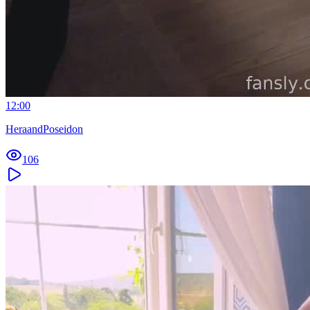
12:00
HeraandPoseidon
106