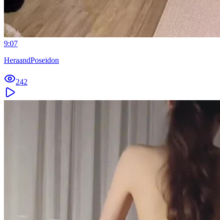
9:07
HeraandPoseidon
242