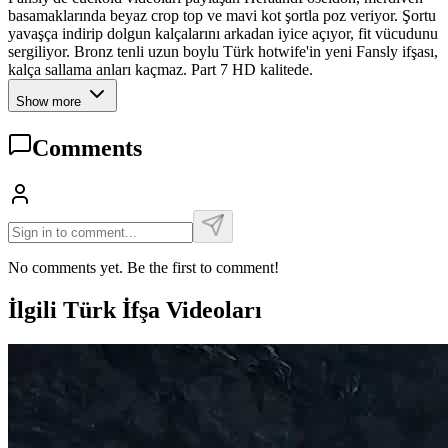
basamaklarında beyaz crop top ve mavi kot şortla poz veriyor. Şortu
yavaşça indirip dolgun kalçalarını arkadan iyice açıyor, fit vücudunu
sergiliyor. Bronz tenli uzun boylu Türk hotwife'in yeni Fansly ifşası,
kalça sallama anları kaçmaz. Part 7 HD kalitede.
Show more
Comments
No comments yet. Be the first to comment!
İlgili Türk İfşa Videoları