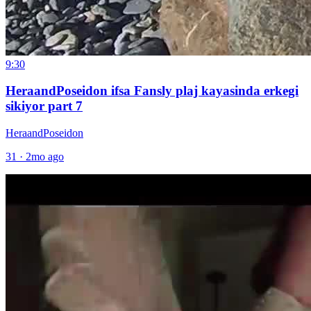
9:30
HeraandPoseidon ifsa Fansly plaj kayasinda erkegi
sikiyor part 7
HeraandPoseidon
31
·
2mo ago