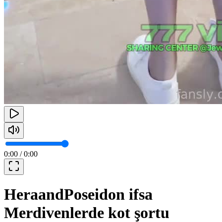
0:00
/
0:00
HeraandPoseidon ifsa
Merdivenlerde kot şortu