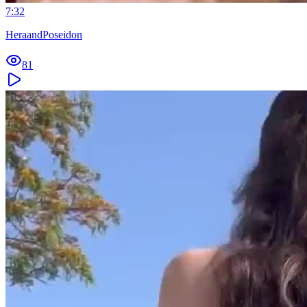
7:32
HeraandPoseidon
81