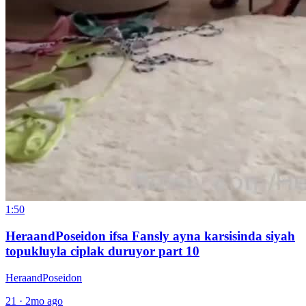
1:50
HeraandPoseidon ifsa Fansly ayna karsisinda siyah
topukluyla ciplak duruyor part 10
HeraandPoseidon
21
·
2mo ago