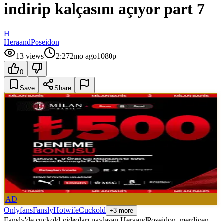
indirip kalçasını açıyor part 7
H
HeraandPoseidon
13
views
2:27
2mo ago
1080p
0
Save
Share
AD
Onlyfans
Fansly
Hotwife
Cuckold
+3 more
Fansly'de cuckold videoları paylaşan HeraandPoseidon, merdiven