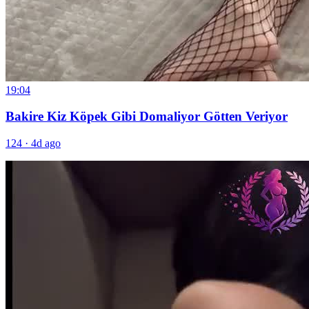
19:04
Bakire Kiz Köpek Gibi Domaliyor Götten Veriyor
124
·
4d ago