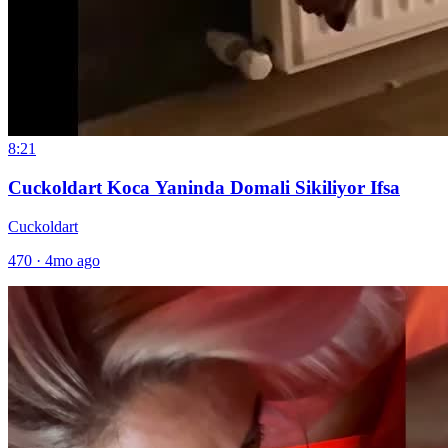
8:21
Cuckoldart Koca Yaninda Domali Sikiliyor Ifsa
Cuckoldart
470
·
4mo ago