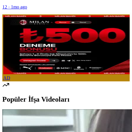
12
·
1mo ago
AD
Popüler İfşa Videoları