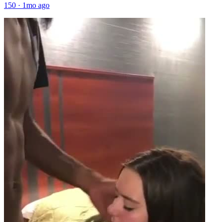
150
·
1mo ago