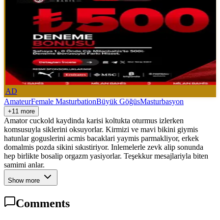
AD
Amateur
Female Masturbation
Büyük Göğüs
Masturbasyon
+11 more
Amator cuckold kaydinda karisi koltukta oturmus izlerken
komsusuyla siklerini oksuyorlar. Kirmizi ve mavi bikini giymis
hatunlar goguslerini acmis bacaklari yaymis parmakliyor, erkek
domalmis pozda sikini sıkıstiriyor. Inlemelerle zevk alip sonunda
hep birlikte bosalip orgazm yasiyorlar. Teşekkur mesajlariyla biten
samimi anlar.
Show more
Comments