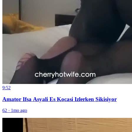
9:52
Amator Ifsa Asyali Es Kocasi Izlerken Sikisiyor
62
·
1mo ago