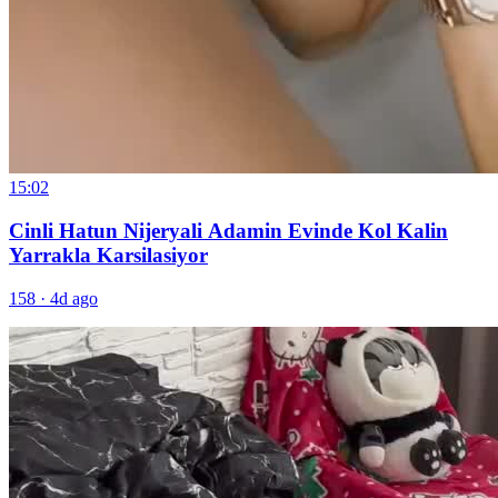
15:02
Cinli Hatun Nijeryali Adamin Evinde Kol Kalin
Yarrakla Karsilasiyor
158
·
4d ago