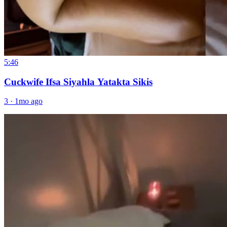
5:46
Cuckwife Ifsa Siyahla Yatakta Sikis
3
·
1mo ago