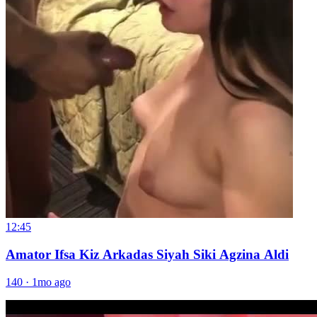
12:45
Amator Ifsa Kiz Arkadas Siyah Siki Agzina Aldi
140
·
1mo ago