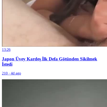
13:26
Japon Üvey Kardeş İlk Defa Götünden Sikilmek
İstedi
210
·
4d ago