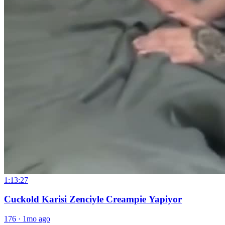
1:13:27
Cuckold Karisi Zenciyle Creampie Yapiyor
176
·
1mo ago