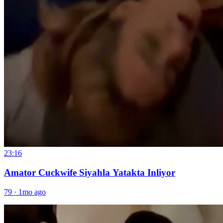
23:16
Amator Cuckwife Siyahla Yatakta Inliyor
79
·
1mo ago