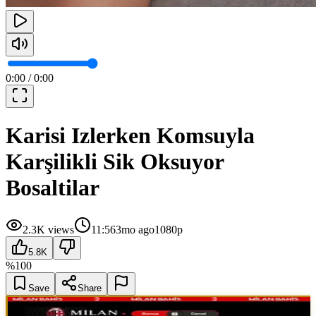
0:00
/
0:00
Karisi Izlerken Komsuyla
Karşilikli Sik Oksuyor
Bosaltilar
2.3K
views
11:56
3mo ago
1080p
5.8K
%
100
Save
Share