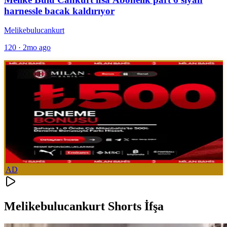
harnessle bacak kaldırıyor
Melikebulucankurt
120
·
2mo ago
AD
Melikebulucankurt Shorts İfşa