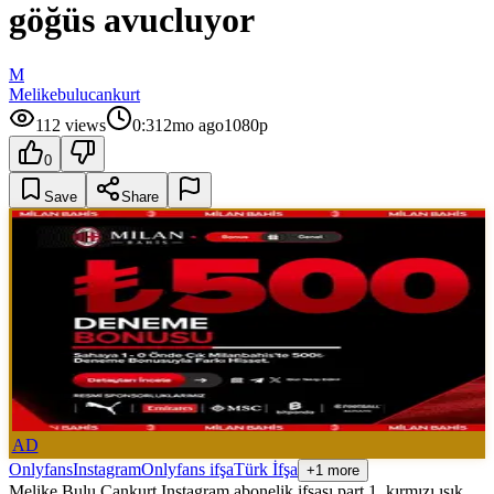
göğüs avucluyor
M
Melikebulucankurt
112
views
0:31
2mo ago
1080p
0
Save
Share
AD
Onlyfans
Instagram
Onlyfans ifşa
Türk İfşa
+1 more
Melike Bulu Cankurt Instagram abonelik ifşası part 1, kırmızı ışık