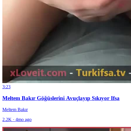
3:23
Meltem Bakır Göğüslerini Avuçlayıp Sıkıyor Ifsa
Meltem Bakır
2.2K
·
4mo ago