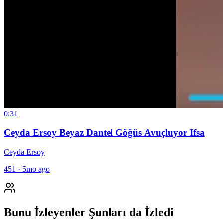
0:31
Ceyda Ersoy Beyaz Dantel Göğüs Avuçluyor Ifsa
Ceyda Ersoy
451
·
5mo ago
Bunu İzleyenler Şunları da İzledi