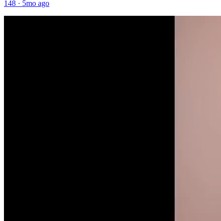
148
·
5mo ago