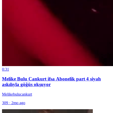
0:31
Melike Bulu Cankurt ifsa Abonelik part 4 siyah
askılıyla göğüs okşuyor
Melikebulucankurt
309
·
2mo ago