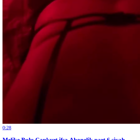
0:28
Melike Bulu Cankurt ifsa Abonelik part 6 siyah