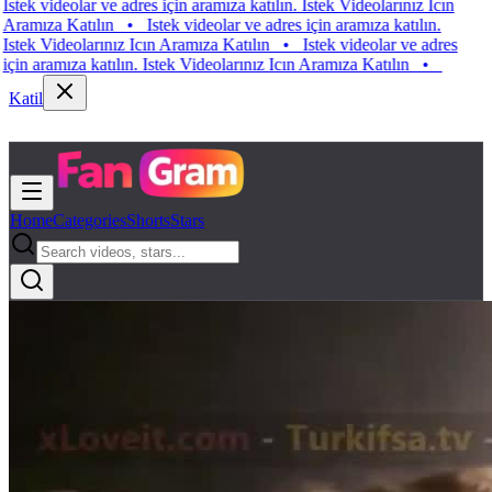
 videolar ve adres için aramıza katılın. Istek Videolarınız Icın
ıza Katılın
•
Istek videolar ve adres için aramıza katılın.
 Videolarınız Icın Aramıza Katılın
•
Istek videolar ve adres
aramıza katılın. Istek Videolarınız Icın Aramıza Katılın
•
Katil
Home
Categories
Shorts
Stars