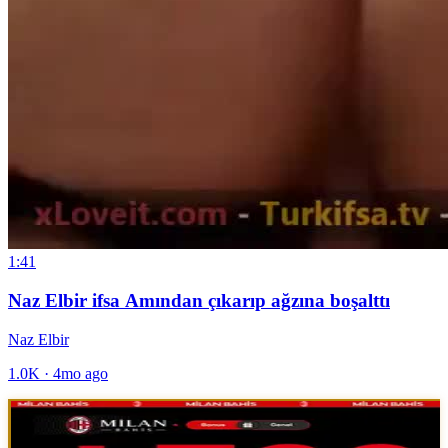
1:41
Naz Elbir ifsa Amından çıkarıp ağzına boşalttı
Naz Elbir
1.0K
·
4mo ago