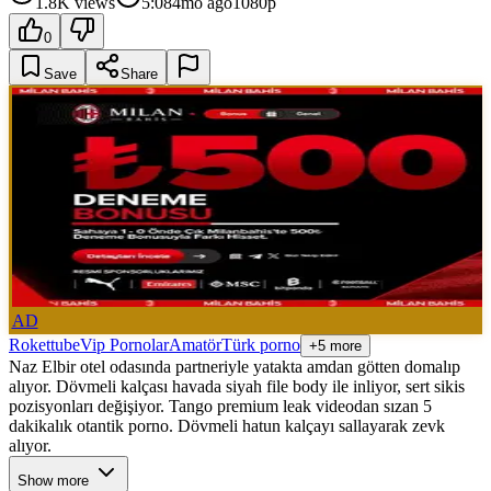
1.8K
views
5:08
4mo ago
1080p
0
Save
Share
AD
Rokettube
Vip Pornolar
Amatör
Türk porno
+5 more
Naz Elbir otel odasında partneriyle yatakta amdan götten domalıp
alıyor. Dövmeli kalçası havada siyah file body ile inliyor, sert sikis
pozisyonları değişiyor. Tango premium leak videodan sızan 5
dakikalık otantik porno. Dövmeli hatun kalçayı sallayarak zevk
alıyor.
Show more