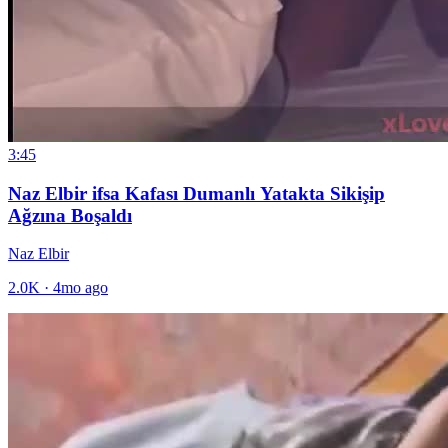
3:45
Naz Elbir ifsa Kafası Dumanlı Yatakta Sikişip
Ağzına Boşaldı
Naz Elbir
2.0K
·
4mo ago