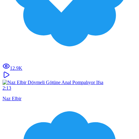
12.9K
2:13
Naz Elbir