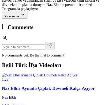
açıyor. Tango yayınlarından sızan bu kısa videoda kalın kalçası ve
dövmeleri ön planda duruyor. Naz Elbir'in premium içerikleri
Telegram'da paylaşılıyor.
Show more
Comments
No comments yet. Be the first to comment!
İlgili Türk İfşa Videoları
1:28
Naz Elbir Aynada Çıplak Dövmeli Kalça Açıyor
Naz Elbir