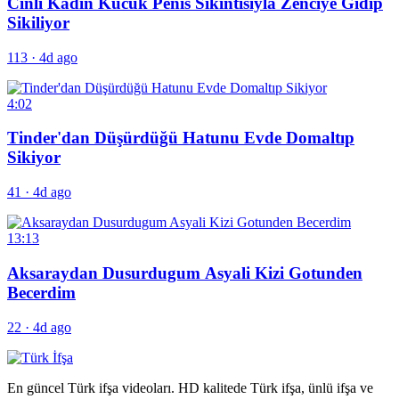
Cinli Kadin Kucuk Penis Sikintisiyla Zenciye Gidip
Sikiliyor
113
·
4d ago
4:02
Tinder'dan Düşürdüğü Hatunu Evde Domaltıp
Sikiyor
41
·
4d ago
13:13
Aksaraydan Dusurdugum Asyali Kizi Gotunden
Becerdim
22
·
4d ago
En güncel Türk ifşa videoları. HD kalitede Türk ifşa, ünlü ifşa ve