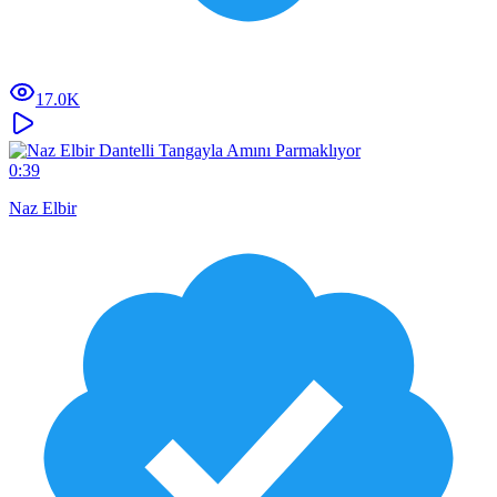
17.0K
0:39
Naz Elbir