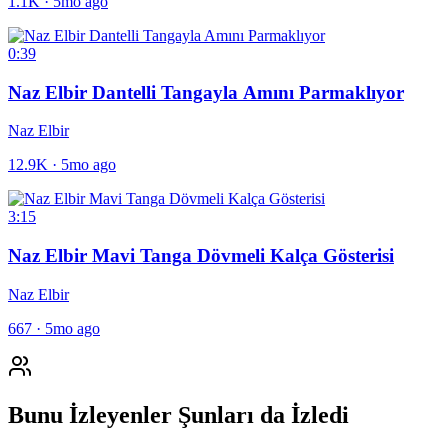
1.1K
·
5mo ago
0:39
Naz Elbir Dantelli Tangayla Amını Parmaklıyor
Naz Elbir
12.9K
·
5mo ago
3:15
Naz Elbir Mavi Tanga Dövmeli Kalça Gösterisi
Naz Elbir
667
·
5mo ago
Bunu İzleyenler Şunları da İzledi