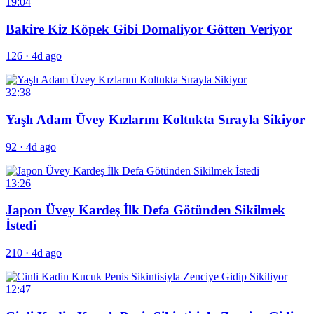
19:04
Bakire Kiz Köpek Gibi Domaliyor Götten Veriyor
126
·
4d ago
32:38
Yaşlı Adam Üvey Kızlarını Koltukta Sırayla Sikiyor
92
·
4d ago
13:26
Japon Üvey Kardeş İlk Defa Götünden Sikilmek
İstedi
210
·
4d ago
12:47