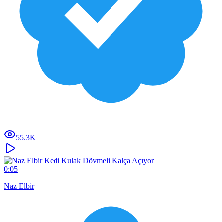
55.3K
0:05
Naz Elbir