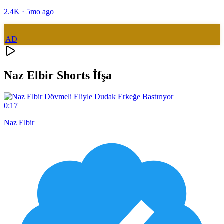
2.4K
·
5mo ago
AD
Naz Elbir Shorts İfşa
0:17
Naz Elbir