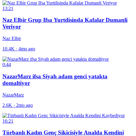
13:21
Naz Elbir Grup Ifsa Yurtdisinda Kafalar Dumanli
Veriyor
Naz Elbir
10.4K
·
4mo ago
0:44
NazarMarz ifsa Siyah adam genci yatakta
domaltiyor
NazarMarz
2.6K
·
2mo ago
16:21
Türbanlı Kadın Genç Sikicisiyle Analda Kendini