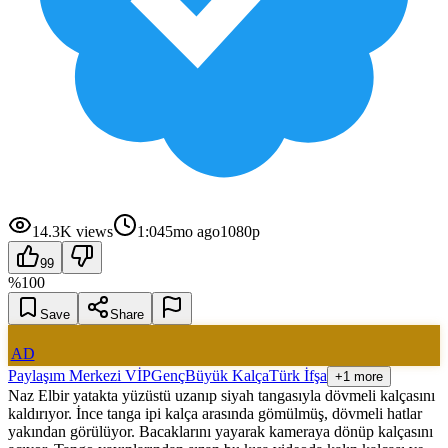
14.3K
views
1:04
5mo ago
1080p
99
%
100
Save
Share
AD
Paylaşım Merkezi VİP
Genç
Büyük Kalça
Türk İfşa
+1 more
Naz Elbir yatakta yüzüstü uzanıp siyah tangasıyla dövmeli kalçasını
kaldırıyor. İnce tanga ipi kalça arasında gömülmüş, dövmeli hatlar
yakından görülüyor. Bacaklarını yayarak kameraya dönüp kalçasını