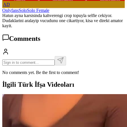
AD
Onlyfans
Solo
Solo Female
Hatun ayna karsisinda kahverengi crop topuyla selfie cekiyor.
Dudaklarini aralayip vucudunu one cikartiyor, kisa ve direkt amator
kayit.
Comments
No comments yet. Be the first to comment!
İlgili Türk İfşa Videoları