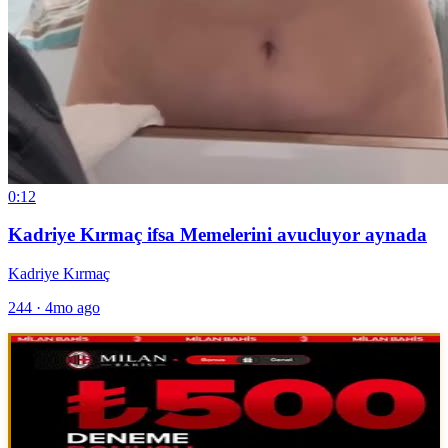
0:12
Kadriye Kırmaç ifsa Memelerini avucluyor aynada
Kadriye Kırmaç
244
·
4mo ago