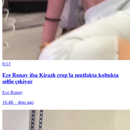
0:13
Ece Ronay ifsa Kirazlı crop'la mutfakta koltukta
selfie çekiyor
Ece Ronay
10.4K
·
4mo ago