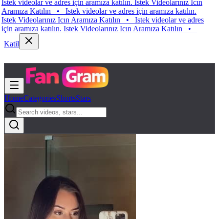
k videolar ve adres için aramıza katılın. Istek Videolarınız Icın
mıza Katılın
•
Istek videolar ve adres için aramıza katılın.
k Videolarınız Icın Aramıza Katılın
•
Istek videolar ve adres
 aramıza katılın. Istek Videolarınız Icın Aramıza Katılın
•
Katil
Home
Categories
Shorts
Stars