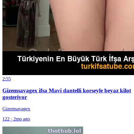
2:55
Gizemsavagex ifsa Mavi dantelli korseyle beyaz kilot
gosteriyor
Gizemsavagex
122
·
2mo ago