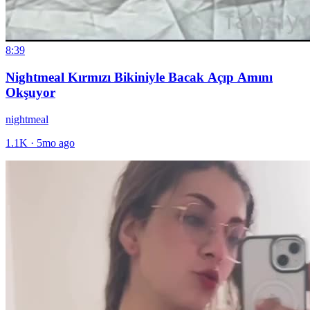
8:39
Nightmeal Kırmızı Bikiniyle Bacak Açıp Amını
Okşuyor
nightmeal
1.1K
·
5mo ago