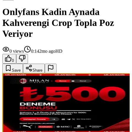
Onlyfans Kadin Aynada
Kahverengi Crop Topla Poz
Veriyor
0
views
0:14
2mo ago
HD
0
Save
Share