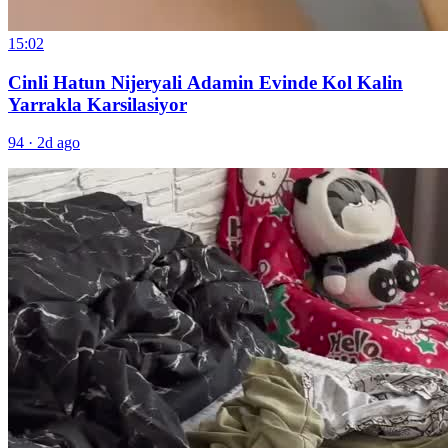
15:02
Cinli Hatun Nijeryali Adamin Evinde Kol Kalin
Yarrakla Karsilasiyor
94
·
2d ago