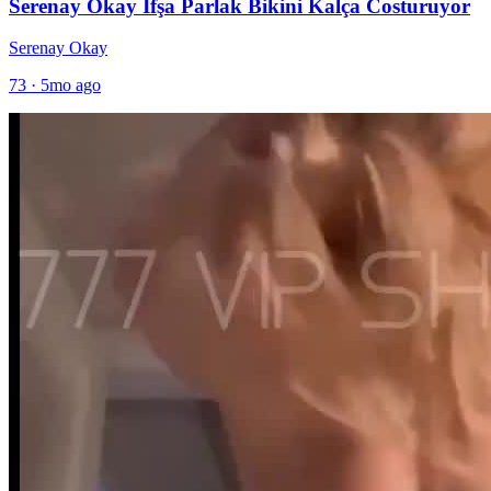
Serenay Okay İfşa Parlak Bikini Kalça Costuruyor
Serenay Okay
73
·
5mo ago