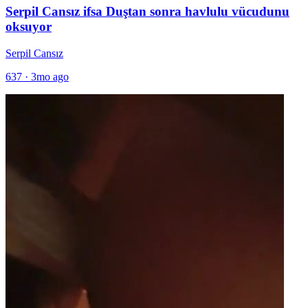
Serpil Cansız ifsa Duştan sonra havlulu vücudunu
oksuyor
Serpil Cansız
637
·
3mo ago