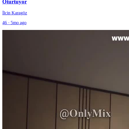
Oturtuyor
İlçin Karagöz
46
·
5mo ago