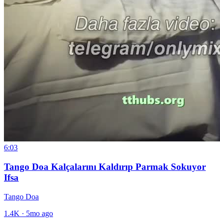
6:03
Tango Doa Kalçalarını Kaldırıp Parmak Sokuyor
Ifsa
Tango Doa
1.4K
·
5mo ago