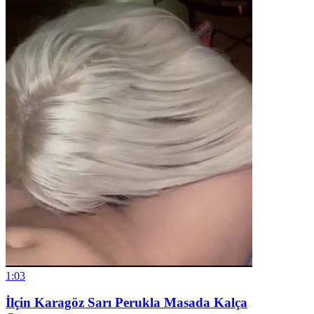
1:03
İlçin Karagöz Sarı Perukla Masada Kalça