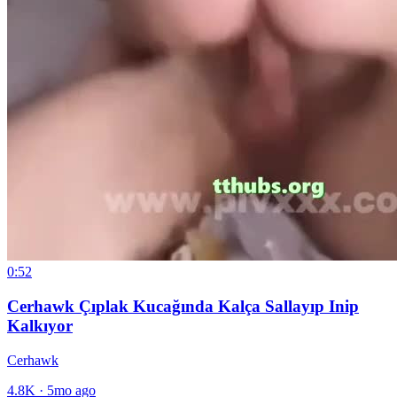
0:52
Cerhawk Çıplak Kucağında Kalça Sallayıp Inip
Kalkıyor
Cerhawk
4.8K
·
5mo ago