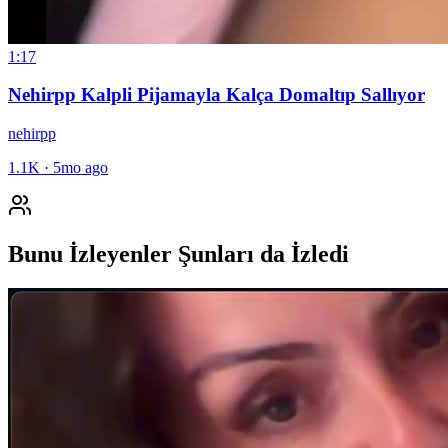
1:17
Nehirpp Kalpli Pijamayla Kalça Domaltıp Sallıyor
nehirpp
1.1K
·
5mo ago
Bunu İzleyenler Şunları da İzledi