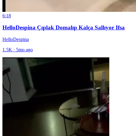
6:18
HelloDespina Çıplak Domalıp Kalça Sallıyor Ifsa
HelloDespina
1.5K
·
5mo ago