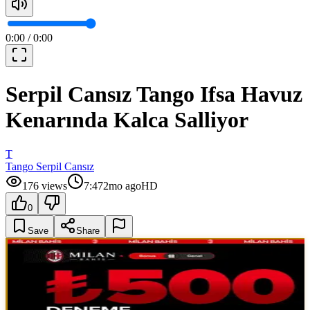
0:00
/
0:00
Serpil Cansız Tango Ifsa Havuz
Kenarında Kalca Salliyor
T
Tango Serpil Cansız
176
views
7:47
2mo ago
HD
0
Save
Share