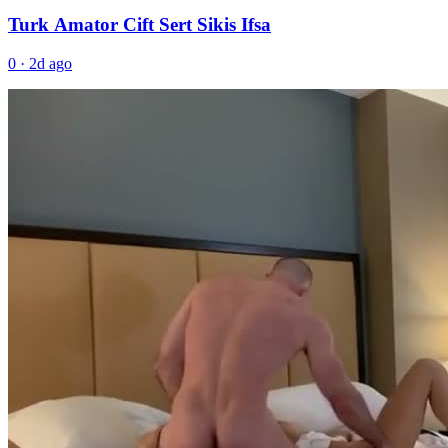
Turk Amator Cift Sert Sikis Ifsa
0
·
2d ago