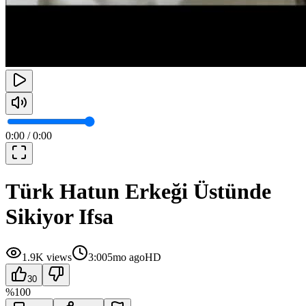
0:00
/
0:00
Türk Hatun Erkeği Üstünde
Sikiyor Ifsa
1.9K
views
3:00
5mo ago
HD
30
%
100