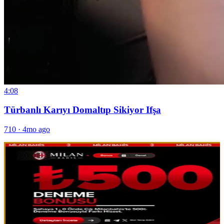
4:08
Türbanlı Karıyı Domaltıp Sikiyor Ifşa
710
·
4mo ago