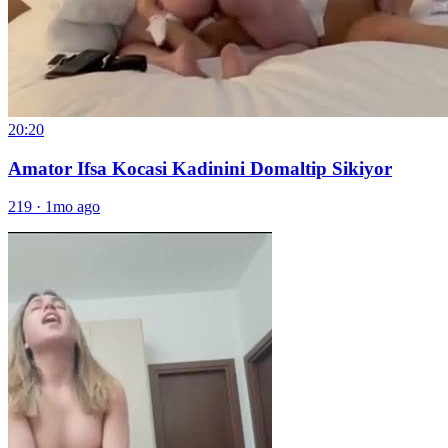
20:20
Amator Ifsa Kocasi Kadinini Domaltip Sikiyor
219
·
1mo ago