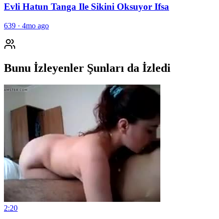
Evli Hatun Tanga Ile Sikini Oksuyor Ifsa
639
·
4mo ago
Bunu İzleyenler Şunları da İzledi
2:20