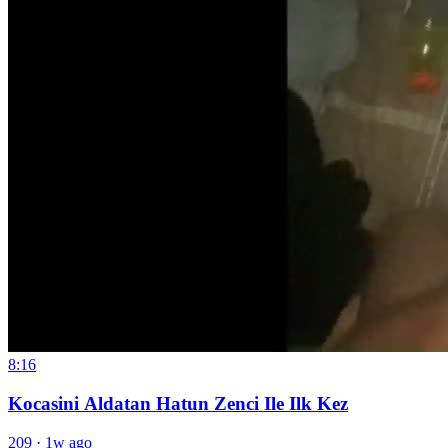
8:16
Kocasini Aldatan Hatun Zenci Ile Ilk Kez
209
·
1w ago