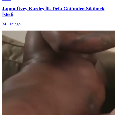
Japon Üvey Kardeş İlk Defa Götünden Sikilmek
İstedi
34
·
1d ago