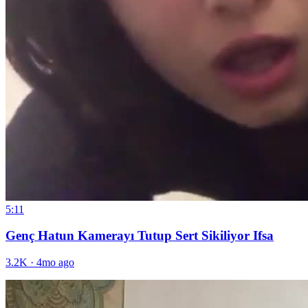
5:11
Genç Hatun Kamerayı Tutup Sert Sikiliyor Ifsa
3.2K
·
4mo ago