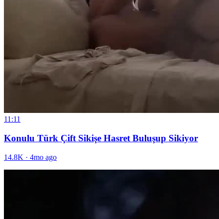
11:11
Konulu Türk Çift Sikişe Hasret Buluşup Sikiyor
14.8K
·
4mo ago