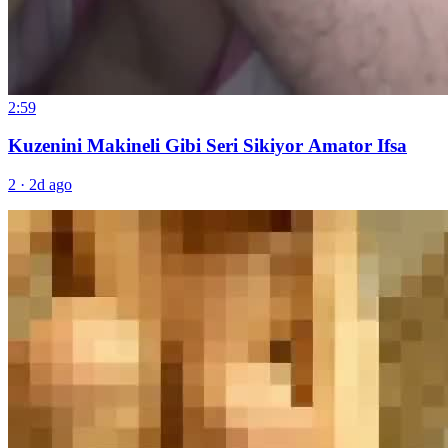
2:59
Kuzenini Makineli Gibi Seri Sikiyor Amator Ifsa
2
·
2d ago