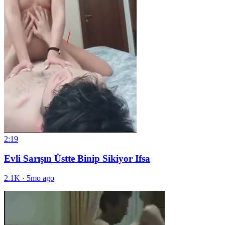
2:19
Evli Sarışın Üstte Binip Sikiyor Ifsa
2.1K
·
5mo ago