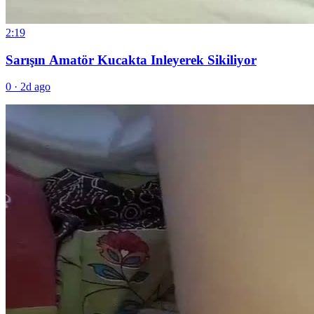
2:19
Sarışın Amatör Kucakta Inleyerek Sikiliyor
0
·
2d ago