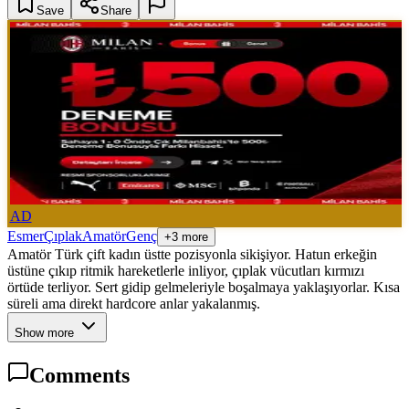
Save
Share
AD
Esmer
Çıplak
Amatör
Genç
+3 more
Amatör Türk çift kadın üstte pozisyonla sikişiyor. Hatun erkeğin
üstüne çıkıp ritmik hareketlerle inliyor, çıplak vücutları kırmızı
örtüde terliyor. Sert gidip gelmeleriyle boşalmaya yaklaşıyorlar. Kısa
süreli ama direkt hardcore anlar yakalanmış.
Show more
Comments