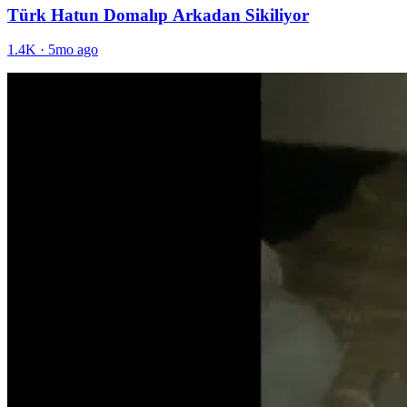
Türk Hatun Domalıp Arkadan Sikiliyor
1.4K
·
5mo ago