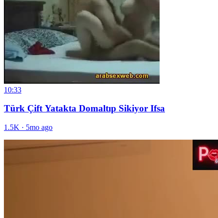
10:33
Türk Çift Yatakta Domaltıp Sikiyor Ifsa
1.5K
·
5mo ago