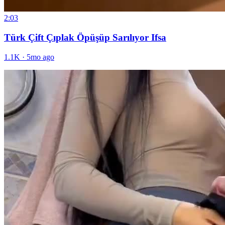
2:03
Türk Çift Çıplak Öpüşüp Sarılıyor Ifsa
1.1K
·
5mo ago